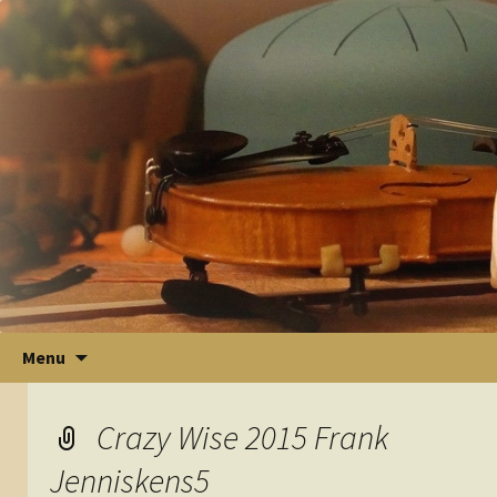
Ga
Menu
naar
de
inhoud
Crazy Wise 2015 Frank
Jenniskens5