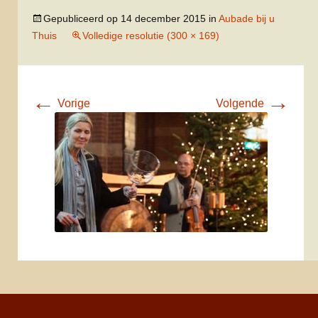
Gepubliceerd op
14 december 2015
in
Aubade bij u
Thuis
Volledige resolutie (300 × 169)
←
→
Vorige
Volgende