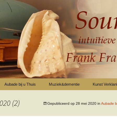
Aubade bij u Thuis
Muziek&dementie
Kunst Verkla
Aubades die me altijd bij zullen blijven …
020 (2)
Gepubliceerd op
28 mei 2020
in
Aubade bi
Aubade over de woelige baren van het leven