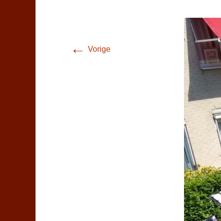
←
Vorige