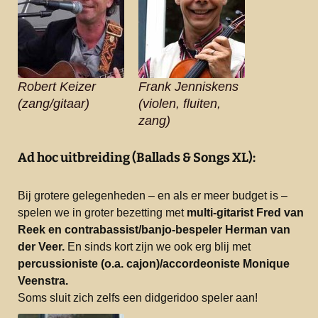
Robert Keizer
Frank Jenniskens
(zang/gitaar)
(violen, fluiten,
zang)
Ad hoc uitbreiding (Ballads & Songs XL):
Bij grotere gelegenheden – en als er meer budget is –
spelen we in groter bezetting met
multi-gitarist Fred van
Reek en contrabassist/banjo-bespeler Herman van
der Veer.
En sinds kort zijn we ook erg blij met
percussioniste (o.a. cajon)/accordeoniste Monique
Veenstra.
Soms sluit zich zelfs een didgeridoo speler aan!