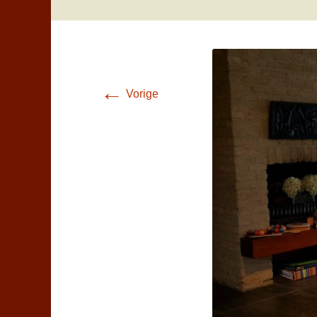
←
Vorige