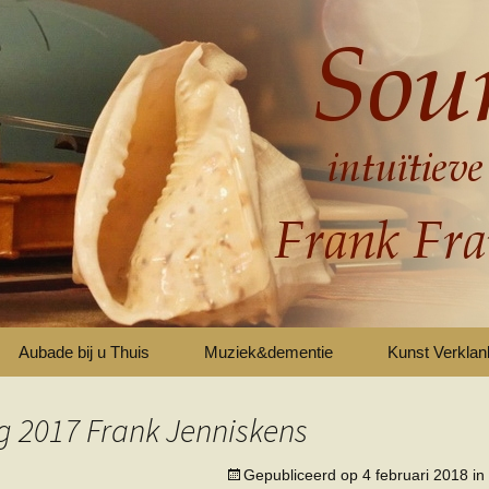
Aubade bij u Thuis
Muziek&dementie
Kunst Verkla
Aubades die me altijd bij zullen blijven …
g 2017 Frank Jenniskens
Aubade over de woelige baren van het leven
Gepubliceerd op
4 februari 2018
in